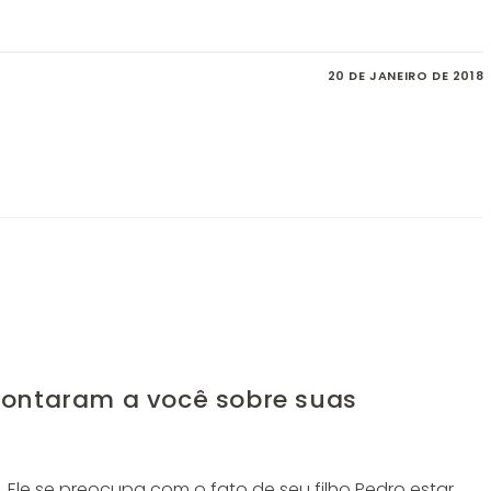
20 DE JANEIRO DE 2018
contaram a você sobre suas
 Ele se preocupa com o fato de seu filho Pedro estar