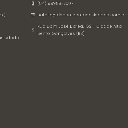
(54) 99988-7007
ok)
natalia@debemcomaansiedade.com.br
s
Rua Dom José Barea, 162 - Cidade Alta,
Bento Gonçalves (RS)
nsiedade