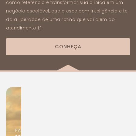
como referência e transformar sua clínica em um
negócio escalável, que cresce com inteligência e te
dá a liberdade de uma rotina que vai além do
atendimento 1:1.
CONHEÇA
PARA ANSIEDADE