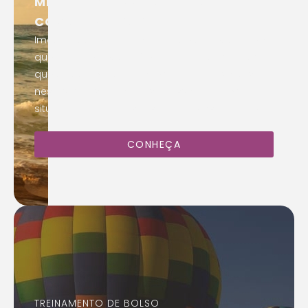
MÉTODO “SOSSEGA” PARA LIDAR
COM A ANSIEDADE
Imagine aqueles momentos de ansiedade, em
que você se pega sofrendo muito por coisas
que ainda nem aconteceram. Como seria se
nestas horas você conseguisse conviver com a
situação utilizando suas próprias estratégias
CONHEÇA
TREINAMENTO DE BOLSO