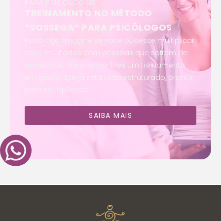
PARA PSICÓLOGOS
TREINAMENTO NO MÉTODO
“SOSSEGA” PARA PSICÓLOGOS
Psicólogo: imagine se você pudesse multiplicar
seus resultados com pessoas que sofrem de
ansiedade, oferecendo-lhes um treinamento
em grupo que já está todo estruturado, pronto
para ser aplicado.
SAIBA MAIS