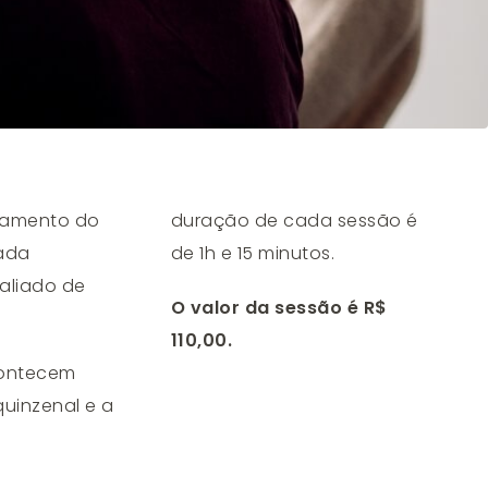
rramento do
duração de cada sessão é
ada
de 1h e 15 minutos.
valiado de
O valor da sessão é R$
110,00.
contecem
uinzenal e a