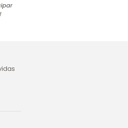
ipar
!
vidas